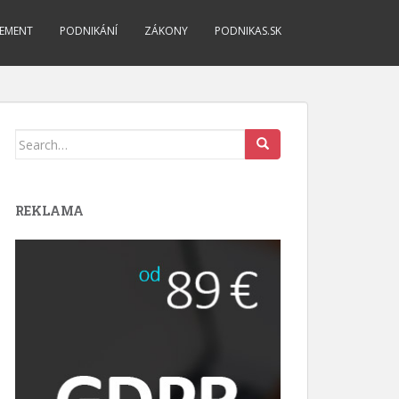
EMENT
PODNIKÁNÍ
ZÁKONY
PODNIKAS.SK
Search
for:
REKLAMA