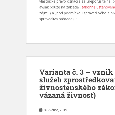
vlastnické právo označila za „neporušitelné, 
avšak pouze na základě „
zákonně ustanovené
zájmu) a „pod podmínkou spravedlivého a př
spravedlivá náhrada). K
Varianta č. 3 – vzni
služeb zprostředkova
živnostenského záko
vázaná živnost)
26 května, 2019