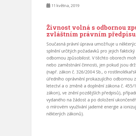
11 května, 2019
Živnost volná s odbornou zp
zvláštním právním předpisu 
Současná právní úprava umožňuje u některých 
splnění určitých požadavků pro jejich faktick
odbornou způsobilost. V těchto oborech moh
nebo zaměstnání činnosti, jen pokud jsou drž
(např. zákon č. 326/2004 Sb., o rostlinolékař
úředního oprávnění prokazujícího odbornou způ
letectví a o změně a doplnění zákona č. 455/
zákon), ve znění pozdějších předpisů), příp
vydaného na žádost a po doložení ukončenéh
o mírovém využívání jaderné energie a ionizu
některých zákonů).