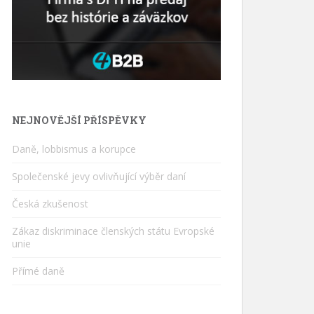
NEJNOVĚJŠÍ PŘÍSPĚVKY
Daně, lobbismus a korupce
Společenské jevy ovlivňující výběr daní
Česká zkušenost
Zákaz diskriminace členských státu Evropské
unie
Přímé daně