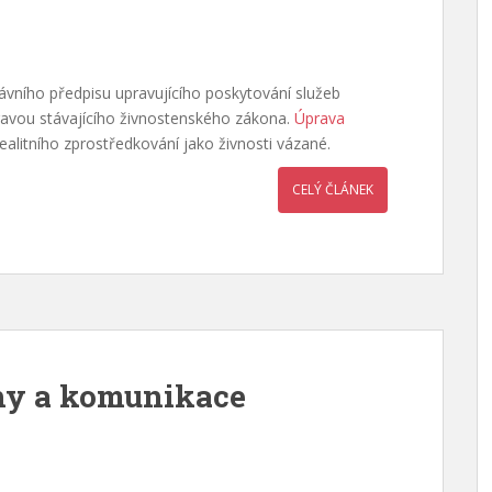
rávního předpisu upravujícího poskytování služeb
ravou stávajícího živnostenského zákona.
Úprava
alitního zprostředkování jako živnosti vázané.
CELÝ ČLÁNEK
ahy a komunikace