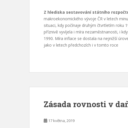
Z hlediska sestavování státního rozpočt
makroekonomického vývoje ČR v letech minul
situaci, kdy počínaje druhým čtvrtletím roku
příznivě vyvíjela i míra nezaměstnanosti, i k
1990. Míra inflace se dostala na nejnižší úro
jako v letech předchozích i v tomto roce
Zásada rovnosti v da
17 května, 2019