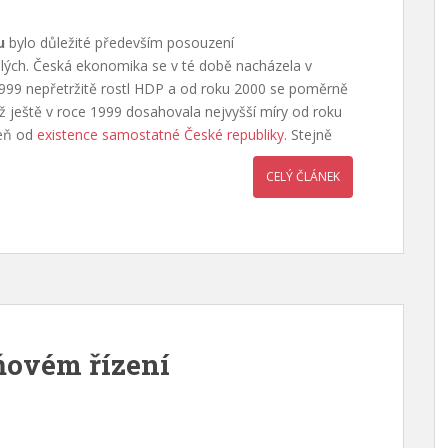
u
bylo důležité především posouzení
ých. Česká ekonomika se v té době nacházela v
 1999 nepřetržitě rostl HDP a od roku 2000 se poměrně
dyž ještě v roce 1999 dosahovala nejvyšší míry od roku
veň od
existence samostatné České republiky
. Stejně
CELÝ ČLÁNEK
ňovém řízení