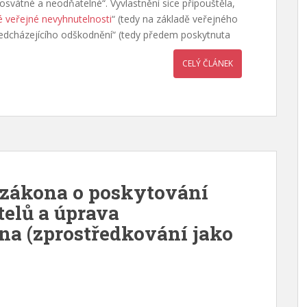
posvátné a neodňatelné“. Vyvlastnění sice připouštěla,
 veřejné nevyhnutelnosti
“ (tedy na základě veřejného
edcházejícího odškodnění“ (tedy předem poskytnuta
CELÝ ČLÁNEK
k zákona o poskytování
telů a úprava
na (zprostředkování jako