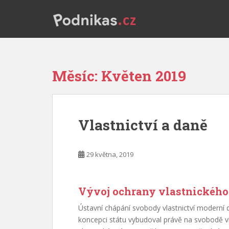
S
k
i
p
t
o
Měsíc:
Květen 2019
m
a
i
n
Vlastnictví a daně
c
o
n
29 května, 2019
t
e
n
Vývoj ochrany vlastnického
t
Ústavní chápání svobody vlastnictví moderní
koncepci státu vybudoval právě na svobodě vla