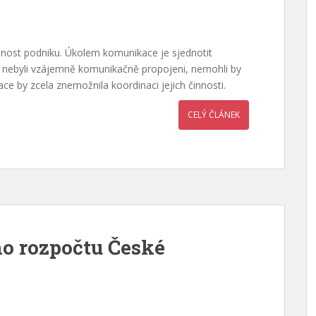
šnost podniku. Úkolem komunikace je sjednotit
ci nebyli vzájemně komunikačně propojeni, nemohli by
e by zcela znemožnila koordinaci jejich činnosti.
CELÝ ČLÁNEK
ho rozpočtu České