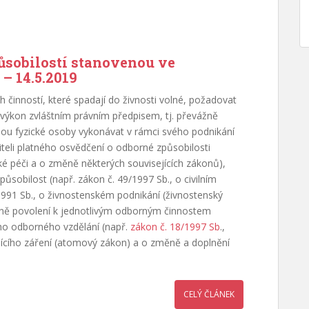
ůsobilostí stanovenou ve
– 14.5.2019
činností, které spadají do živnosti volné, požadovat
ý výkon zvláštním právním předpisem, tj. převážně
ou fyzické osoby vykonávat v rámci svého podnikání
iteli platného osvědčení o odborné způsobilosti
ské péči a o změně některých souvisejících zákonů),
sobilost (např. zákon č. 49/1997 Sb., o civilním
1991 Sb., o živnostenském podnikání (živnostenský
adně povolení k jednotlivým odborným činnostem
o odborného vzdělání (např.
zákon č. 18/1997 Sb
.,
jícího záření (atomový zákon) a o změně a doplnění
CELÝ ČLÁNEK