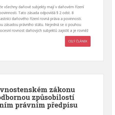
že všechny daňové subjekty mají v daňovém řízení
ovinnosti. Tato zásada odpovídá § 2 odst. 8
astníci daňového řízení rovná práva a povinnosti.
nou zásadou právního státu. Nejedná se o pouhou
ocesní rovnost daňových subjektů zajistit a je rovněž
CELÝ ČLÁNEK
živnostenském zákonu
odbornou způsobilostí
tním právním předpisu