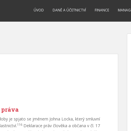
ÚVOD
DANĚ A ÚČETNICTVÍ
FINANCE
MANAG
 práva
 doby je spjato se jménem Johna Locka, který smluvní
116
stnictví.
Deklarace práv člověka a občana v čl. 17