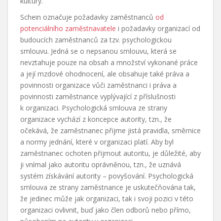
kultury.
Schein označuje požadavky zaměstnanců
od
potenciálního zaměstnavatele
i požadavky organizací od
budoucích zaměstnanců za tzv. psychologickou
smlouvu. Jedná se o nepsanou smlouvu, která se
nevztahuje pouze na obsah a množství vykonané práce
a její mzdové ohodnocení, ale obsahuje také práva a
povinnosti organizace vůči zaměstnanci i práva a
povinnosti zaměstnance vyplývající z příslušnosti
k organizaci. Psychologická smlouva ze strany
organizace vychází z koncepce autority, tzn., že
očekává, že zaměstnanec přijme jistá pravidla, směrnice
a normy jednání, které v organizaci platí. Aby byl
zaměstnanec ochoten přijmout autoritu, je důležité, aby
ji vnímal jako autoritu oprávněnou, tzn., že uznává
systém získávání autority – povyšování. Psychologická
smlouva ze strany zaměstnance je uskutečňována tak,
že jedinec může jak organizaci, tak i svoji pozici v této
organizaci ovlivnit, buď jako člen odborů nebo přímo,