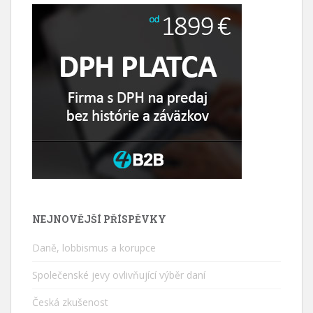
NEJNOVĚJŠÍ PŘÍSPĚVKY
Daně, lobbismus a korupce
Společenské jevy ovlivňující výběr daní
Česká zkušenost