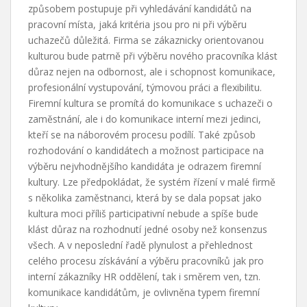
způsobem postupuje při vyhledávání kandidátů na
pracovní místa, jaká kritéria jsou pro ni při výběru
uchazečů důležitá. Firma se zákaznicky orientovanou
kulturou bude patrně při výběru nového pracovníka klást
důraz nejen na odbornost, ale i schopnost komunikace,
profesionální vystupování, týmovou práci a flexibilitu.
Firemní kultura se promítá do komunikace s uchazeči o
zaměstnání, ale i do komunikace interní mezi jedinci,
kteří se na náborovém procesu podílí. Také způsob
rozhodování o kandidátech a možnost participace na
výběru nejvhodnějšího kandidáta je odrazem firemní
kultury. Lze předpokládat, že systém řízení v malé firmě
s několika zaměstnanci, která by se dala popsat jako
kultura moci příliš participativní nebude a spíše bude
klást důraz na rozhodnutí jedné osoby než konsenzus
všech. A v neposlední řadě plynulost a přehlednost
celého procesu získávání a výběru pracovníků jak pro
interní zákazníky HR oddělení, tak i směrem ven, tzn.
komunikace kandidátům, je ovlivněna typem firemní