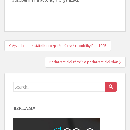
působením na autority v organizaci.
Navigace
Vývoj bilance státního rozpočtu České republiky Rok 1995
pro
příspěvek
Podnikatelský záměr a podnikatelský plán
Search
for:
REKLAMA