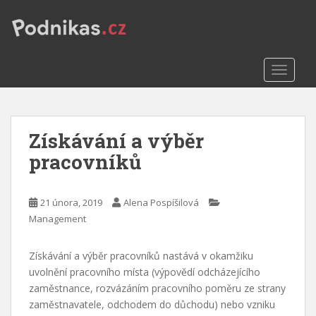
S
k
i
p
TOGGLE
t
o
m
a
Získávání a výběr
i
n
pracovníků
c
o
n
21 února, 2019
Alena Pospíšilová
t
Management
e
n
Získávání a výběr pracovníků nastává v okamžiku
t
uvolnění pracovního místa (výpovědí odcházejícího
zaměstnance, rozvázáním pracovního poměru ze strany
zaměstnavatele, odchodem do důchodu) nebo vzniku