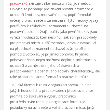
pracovníků
existuje velké množství různých metod.
Obvykle se požaduje pro získání prvotní informace o
uchazeči životopis, motivační dopis, popř. formulář
určený pro uchazeče o zaměstnání. Tyto metody bývají
používány k základnímu seznámení s uchazeči na
pracovní pozici a bývají použity jako první filtr, kdy jsou
vyřazeni uchazeči, kteří nesplňují základní předpoklady
pro pracovní místo. Další metodou, obvykle navazující
na předchozí seznámení s uchazečovým profilem
pomocí životopisu, je přijímací pohovor. Přijímací
pohovor přináší nejen možnost doplnit si informace o
uchazeči o zaměstnání, jeho očekáváních a
předpokladech a poznat jeho sociální charakteristiky, ale
také předat mu více informací o pracovním místě.
To, jaká firemní kultura v organizaci převažuje a na
jakých hodnotách a předpokladech je postavena, se
promítá do získávání a výběru pracovníků
prostřednictvím toho, jak organizace formuluje
požadavky na uchazeče o volná pracovní místa, jakým