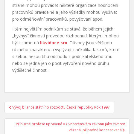
straně mohou provádět některé organizace hodnocení
pracovníků pravidelně a jeho výsledky mohou využívat
pro odměňování pracovníků, povyšování apod.
I těm největším podnikům se stává, že během jejich
„byznys“ činnosti provedou rozhodnutí, kterými mohou
být i samotná
likvidace sro
. Důvody jsou většinou
různého charakteru a vyplývají z několika faktorů, které
s sebou nesou tíhu odchodu z podnikatelského trhu
nebo se jedná jen o pocit vytvoření nového druhu
výdělečné činnosti.
Navigace
Vývoj bilance státního rozpočtu České republiky Rok 1997
pro
příspěvek
. Příbuzné profese upravené v živnostenském zákonu jako živnost
vázaná, případně koncesovaná