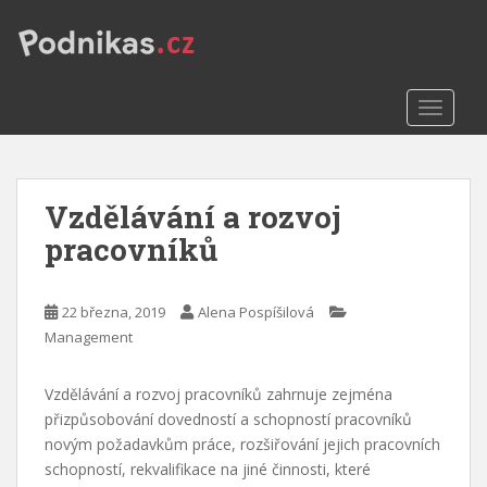
S
k
i
p
TOGGLE
t
o
m
a
Vzdělávání a rozvoj
i
n
pracovníků
c
o
n
22 března, 2019
Alena Pospíšilová
t
Management
e
n
Vzdělávání a rozvoj pracovníků zahrnuje zejména
t
přizpůsobování dovedností a schopností pracovníků
novým požadavkům práce, rozšiřování jejich pracovních
schopností, rekvalifikace na jiné činnosti, které