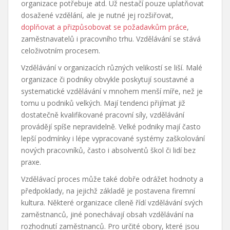
organizace potřebuje atd. Už nestačí pouze uplatňovat
dosažené vzdělání, ale je nutné jej rozšiřovat,
doplňovat a přizpůsobovat se požadavkům práce
,
zaměstnavatelů i pracovního trhu. Vzdělávání se stává
celoživotním procesem.
Vzdělávání v organizacích různých velikostí se liší. Malé
organizace či podniky obvykle poskytují soustavné a
systematické vzdělávání v mnohem menší míře, než je
tomu u podniků velkých. Mají tendenci přijímat již
dostatečně kvalifikované pracovní síly, vzdělávání
provádějí spíše nepravidelně. Velké podniky mají často
lepší podmínky i lépe vypracované systémy zaškolování
nových pracovníků, často i absolventů škol či lidí bez
praxe.
Vzdělávací proces může také dobře odrážet hodnoty a
předpoklady, na jejichž základě je postavena firemní
kultura. Některé organizace cíleně řídí vzdělávání svých
zaměstnanců, jiné ponechávají obsah vzdělávání na
rozhodnutí zaměstnanců. Pro určité obory, které jsou