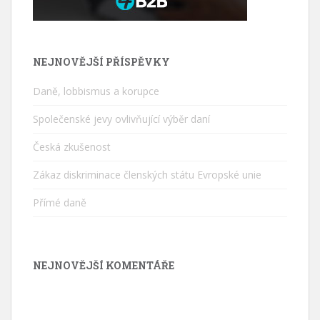
NEJNOVĚJŠÍ PŘÍSPĚVKY
Daně, lobbismus a korupce
Společenské jevy ovlivňující výběr daní
Česká zkušenost
Zákaz diskriminace členských státu Evropské unie
Přímé daně
NEJNOVĚJŠÍ KOMENTÁŘE