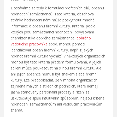
Dostáváme se tedy k formulaci profesních cílů, obsahu
hodnocení zaměstnanců. Tato kritéria, obsahová
stránka hodnocení nám může poskytnout mnohé
informace o obsahu firemní kultury. Kritéria, podle
kterých jsou zaměstnanci hodnoceni, povyšováni,
charakteristika dobrého zaměstnance,
dobrého
vedoucího pracovníka
apod. mohou pomoci
identifikovat obsah firemní kultury, např. z jakých
hodnot firemní kultura vychází. V některých organizacích
mohou být tato kritéria předem formulovaná, a jejich
sdílení může poukazovat na silnou firemní kulturu. Ale
ani jejich absence nemusí být znakem slabé firemní
kultury. Lze předpokládat, že v mnoha organizacích,
zejména malých a středních podnicích, které nemají
jasně stanoveny personální procesy a řízení se
uskutečňuje spíše intuitivním způsobem, nejsou kritéria
hodnocení zaměstnancům ani vedoucím pracovníkům
známa.