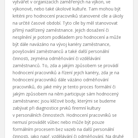
vytvářet v organizacích zaměřených na výkon, ve
výkonové, nebo také úkolové kultuře. Tam mohou být
kritérii pro hodnocení pracovníků stanovené cíle a úkoly
na určité časové období. Tyto cíle by měl stanovovat
přímý nadřízený zaměstnance. Jejich dosažení či
nesplnění je potom podkladem pro hodnocení a může
být dále navázáno na vývoj kariéry zaměstnance,
povyšování zaměstnanců a také další personální
činnosti, zejména odměňování či vzdělávání
zaměstnanců. To, zda a jakým způsobem se provádí
hodnocení pracovníků a řízení jejich kariéry, zda je na
hodnocení pracovníků dále vázáno odměňování
pracovníků, do jaké míry je tento proces formální či
jakým způsobem na něm participuje sám hodnocený
zaměstnanec jsou klíčové body, kterými se budeme
zabývat při diagnostice prvků firemní kultury
v personálních činnostech. Hodnocení pracovníků se
nemusí provádět vůbec nebo může být pouze
formálním procesem bez vazeb na další personální
činnosti, jako např. vzdělávání či odměňování. Na druhé