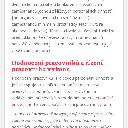
dynamické a mají silnou konkurenci je vzdělávání
zaměstnanců jednou z klíčových personálních činností.
Jiné organizace investují do vzdělávání svých
zaměstnanců minimální prostředky. Např. kultura
úkolová klade velký důraz na trvalé zlepšování, tudíž lze
předpokládat, že očekává od svých zaměstnanců
neustálé zlepšování jejich znalostí a dovedností a jejich
zlepšování podporuje.
Hodnocení pracovníků a řízení
pracovního výkonu
Hodnocení pracovníků je klíčovou personální činností a
je úzce spojeno s dalšími personálními procesy,
především s odměňováním, rozmísťováním a
vzděláváním pracovníků. V moderním pojetí
personální
práce
je hodnocení součástí řízení pracovního výkonu.
„
Hodnocení pravidelně poskytuje informace o pracovním
výkonu zaměstnance, jeho potenciálu a budoucích
potřebách. Hodnocení dává možnost se celkově podívat