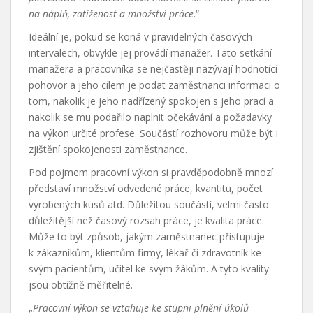
na náplň, zatíženost a množství práce
.“
Ideální je, pokud se koná v pravidelných časových
intervalech, obvykle jej provádí manažer. Tato setkání
manažera a pracovníka se nejčastěji nazývají hodnotící
pohovor a jeho cílem je podat zaměstnanci informaci o
tom, nakolik je jeho nadřízený spokojen s jeho prací a
nakolik se mu podařilo naplnit očekávání a požadavky
na výkon určité profese. Součástí rozhovoru může být i
zjištění spokojenosti zaměstnance.
Pod pojmem pracovní výkon si pravděpodobně mnozí
představí množství odvedené práce, kvantitu, počet
vyrobených kusů atd. Důležitou součástí, velmi často
důležitější než časový rozsah práce, je kvalita práce.
Může to být způsob, jakým zaměstnanec přistupuje
k zákazníkům, klientům firmy, lékař či zdravotník ke
svým pacientům, učitel ke svým žákům. A tyto kvality
jsou obtížně měřitelné.
„
Pracovní výkon se vztahuje ke stupni plnění úkolů