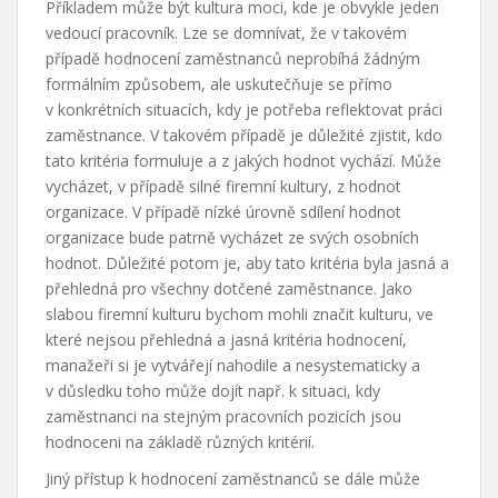
Příkladem může být kultura moci, kde je obvykle jeden
vedoucí pracovník. Lze se domnívat, že v takovém
případě hodnocení zaměstnanců neprobíhá žádným
formálním způsobem, ale uskutečňuje se přímo
v konkrétních situacích, kdy je potřeba reflektovat práci
zaměstnance. V takovém případě je důležité zjistit, kdo
tato kritéria formuluje a z jakých hodnot vychází. Může
vycházet, v případě silné firemní kultury, z hodnot
organizace. V případě nízké úrovně sdílení hodnot
organizace bude patrně vycházet ze svých osobních
hodnot. Důležité potom je, aby tato kritéria byla jasná a
přehledná pro všechny dotčené zaměstnance. Jako
slabou firemní kulturu bychom mohli značit kulturu, ve
které nejsou přehledná a jasná kritéria hodnocení,
manažeři si je vytvářejí nahodile a nesystematicky a
v důsledku toho může dojít např. k situaci, kdy
zaměstnanci na stejným pracovních pozicích jsou
hodnoceni na základě různých kritérií.
Jiný přístup k hodnocení zaměstnanců se dále může