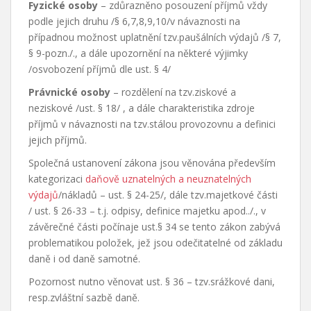
Fyzické osoby
– zdůrazněno posouzení příjmů vždy
podle jejich druhu /§ 6,7,8,9,10/v návaznosti na
případnou možnost uplatnění tzv.paušálních výdajů /§ 7,
§ 9-pozn./., a dále upozornění na některé výjimky
/osvobození příjmů dle ust. § 4/
Právnické osoby
– rozdělení na tzv.ziskové a
neziskové /ust. § 18/ , a dále charakteristika zdroje
příjmů v návaznosti na tzv.stálou provozovnu a definici
jejich příjmů.
Společná ustanovení zákona jsou věnována především
kategorizaci
daňově uznatelných a neuznatelných
výdajů
/nákladů – ust. § 24-25/, dále tzv.majetkové části
/ ust. § 26-33 – t.j. odpisy, definice majetku apod../., v
závěrečné části počínaje ust.§ 34 se tento zákon zabývá
problematikou položek, jež jsou odečitatelné od základu
daně i od daně samotné.
Pozornost nutno věnovat ust. § 36 – tzv.srážkové dani,
resp.zvláštní sazbě daně.