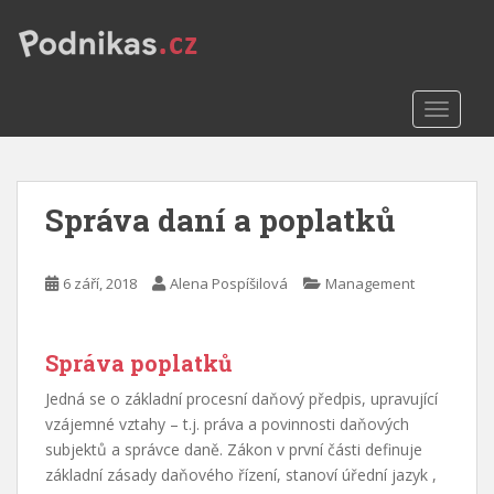
S
k
i
p
TOGGLE
t
o
m
a
Správa daní a poplatků
i
n
c
6 září, 2018
Alena Pospíšilová
Management
o
n
t
Správa poplatků
e
n
Jedná se o základní procesní daňový předpis, upravující
t
vzájemné vztahy – t.j. práva a povinnosti daňových
subjektů a správce daně. Zákon v první části definuje
základní zásady daňového řízení, stanoví úřední jazyk ,