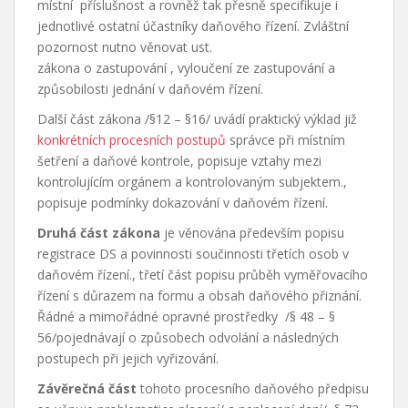
místní příslušnost a rovněž tak přesně specifikuje i
jednotlivé ostatní účastníky daňového řízení. Zvláštní
pozornost nutno věnovat ust.
zákona o zastupování , vyloučení ze zastupování a
způsobilosti jednání v daňovém řízení.
Další část zákona /§12 – §16/ uvádí praktický výklad již
konkrétních procesních postupů
správce při místním
šetření a daňové kontrole, popisuje vztahy mezi
kontrolujícím orgánem a kontrolovaným subjektem.,
popisuje podmínky dokazování v daňovém řízení.
Druhá část zákona
je věnována především popisu
registrace DS a povinnosti součinnosti třetích osob v
daňovém řízení., třetí část popisu průběh vyměřovacího
řízení s důrazem na formu a obsah daňového přiznání.
Řádné a mimořádné opravné prostředky /§ 48 – §
56/pojednávají o způsobech odvolání a následných
postupech při jejich vyřizování.
Závěrečná část
tohoto procesního daňového předpisu