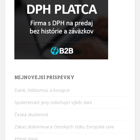
NEJNOVĚJŠÍ PŘÍSPĚVKY
Daně, lobbismus a korupce
Společenské jevy ovlivňující výběr daní
Česká zkušenost
Zákaz diskriminace členských státu Evropské unie
Přímé daně