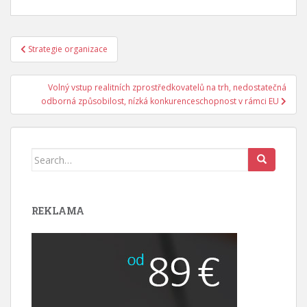
Navigace
Strategie organizace
pro
příspěvek
Volný vstup realitních zprostředkovatelů na trh, nedostatečná
odborná způsobilost, nízká konkurenceschopnost v rámci EU
Search
for:
REKLAMA