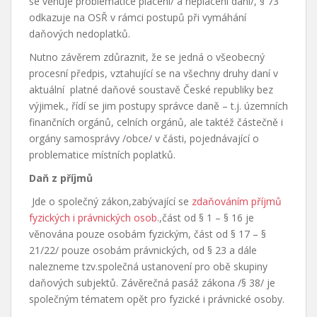
se věnuje problematice placení/ a neplacení daní/, § 73
odkazuje na OSŘ v rámci postupů při vymáhání
daňových nedoplatků.
Nutno závěrem zdůraznit, že se jedná o všeobecný
procesní předpis, vztahující se na všechny druhy daní v
aktuální platné daňové soustavě České republiky bez
výjimek., řídí se jim postupy správce daně – t.j. územních
finančních orgánů, celních orgánů, ale taktéž částečně i
orgány samosprávy /obce/ v části, pojednávající o
problematice místních poplatků.
Daň z příjmů
Jde o společný zákon,zabývající se
zdaňováním příjmů
fyzických i právnických osob
.,část od § 1 – § 16 je
věnována pouze osobám fyzickým, část od § 17 – §
21/22/ pouze osobám právnických, od § 23 a dále
nalezneme tzv.společná ustanovení pro obě skupiny
daňových subjektů. Závěrečná pasáž zákona /§ 38/ je
společným tématem opět pro fyzické i právnické osoby.