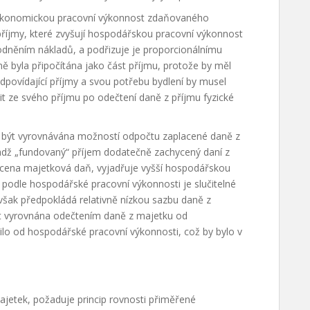
ekonomickou pracovní výkonnost zdaňovaného
příjmy, které zvyšují hospodářskou pracovní výkonnost
něním nákladů, a podřizuje je proporcionálnímu
ě byla připočítána jako část příjmu, protože by měl
dpovídající příjmy a svou potřebu bydlení by musel
it ze svého příjmu po odečtení daně z příjmu fyzické
í být vyrovnávána možností odpočtu zaplacené daně z
dž „fundovaný“ příjem dodatečně zachycený daní z
acena majetková daň, vyjadřuje vyšší hospodářskou
 podle hospodářské pracovní výkonnosti je slučitelné
 však předpokládá relativně nízkou sazbu daně z
ýt vyrovnána odečtením daně z majetku od
ilo od hospodářské pracovní výkonnosti, což by bylo v
ajetek, požaduje princip rovnosti přiměřené