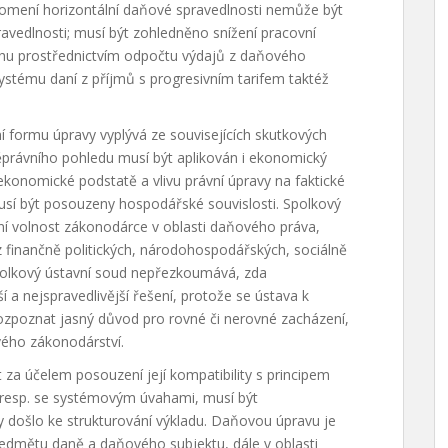
lomení horizontální daňové spravedlnosti nemůže být
avedlnosti; musí být zohledněno snížení pracovní
hu prostřednictvím odpočtu výdajů z daňového
ystému daní z příjmů s progresivním tarifem taktéž
formu úpravy vyplývá ze souvisejících skutkových
ěprávního pohledu musí být aplikován i ekonomický
onomické podstatě a vlivu právní úpravy na faktické
sí být posouzeny hospodářské souvislosti. Spolkový
ní volnost zákonodárce v oblasti daňového práva,
 finančně politických, národohospodářských, sociálně
polkový ústavní soud nepřezkoumává, zda
 a nejspravedlivější řešení, protože se ústava k
zpoznat jasný důvod pro rovné či nerovné zacházení,
vého zákonodárství.
 účelem posouzení její kompatibility s principem
 resp. se systémovým úvahami, musí být
by došlo ke strukturování výkladu. Daňovou úpravu je
předmětu daně a daňového subjektu, dále v oblasti