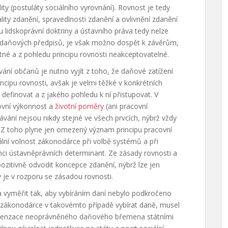
ty (postuláty sociálního vyrovnání). Rovnost je tedy
lity zdanění, spravedlnosti zdanění a ovlivnění zdanění
 lidskoprávní doktriny a ústavního práva tedy nelze
 daňových předpisů, je však možno dospět k závěrům,
né a z pohledu principu rovnosti neakceptovatelné.
ní občanů je nutno vyjít z toho, že daňové zatížení
cipu rovnosti, avšak je velmi těžké v konkrétních
 definovat a z jakého pohledu k ní přistupovat. V
ovní výkonnost a
životní poměry
(ani pracovní
vání nejsou nikdy stejné ve všech prvcích, nýbrž vždy
í). Z toho plyne jen omezený význam principu pracovní
mální volnost zákonodárce při volbě systémů a při
ci ústavněprávních determinant. Ze zásady rovnosti a
pozitivně odvodit koncepce zdanění, nýbrž lze jen
 je v rozporu se zásadou rovnosti.
a vyměřit tak, aby vybíráním daní nebylo podkročeno
 zákonodárce v takovémto případě vybírat daně, musel
mpenzace neoprávněného daňového břemena státními