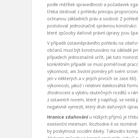
podle měřítek spravedlnosti a požadavek egali
třeba sledovat z pohledu principu proporciona
ochranou základních práv a svobod. Z pohledu
postulovat jednoznačně správnou konstrukci
které způsoby daňově právní úpravy jsou špat
V případě ústavněprávního pohledu na zdaňová
občanů musí být konstruováno na základě prin
případech jednoznačně určit, jak tuto rovnost
konkrétním případě se musí poměřovat prac
výkonnost, ani životní poměry při svém srovná
jen v některých a v jiných prvcích se zase liš
výkonnosti, jakož i relativní dalekosáhlá for
zhodnocení a výběru skutečných rozdílů v rám
z ústavních norem, které ji naplňují, se nedá 
negativně vymezit, který druh daňových úprav
Hranice zdaňování
u nízkých příjmů je třeb
existenční minimum. Rozhodne-li se nicméně
by poskytnout sociální dávky. Takováto ko