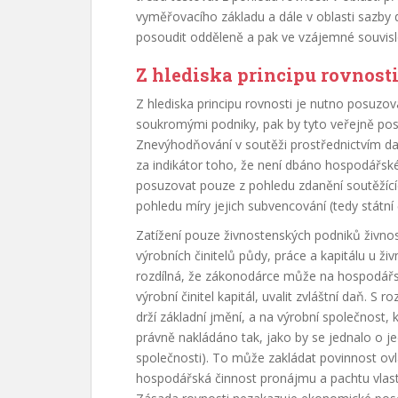
vyměřovacího základu a dále v oblasti sazby d
posoudit odděleně a pak ve vzájemné souvislo
Z hlediska principu rovnost
Z hlediska principu rovnosti je nutno posuzov
soukromými podniky, pak by tyto veřejně po
Znevýhodňování v soutěži prostřednictvím 
za indikátor toho, že není dbáno hospodářsk
posuzovat pouze z pohledu zdanění soutěžící
pohledu míry jejich subvencování (tedy státní 
Zatížení pouze živnostenských podniků živnos
výrobních činitelů půdy, práce a kapitálu u ži
rozdílná, že zákonodárce může na hospodářsk
výrobní činitel kapitál, uvalit zvláštní daň. S
drží základní jmění, a na výrobní společnost,
právně nakládáno tak, jako by se jednalo o j
společnosti). To může zakládat povinnost ovláda
hospodářská činnost pronájmu a pachtu vlast