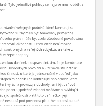
aně. Tyto jednotlivé pohledy se nejprve musí oddělit a
sti.
i
at zdanění veřejných podniků, které konkurují se
skytované služby měly být zdaňovány přiměřeně.
daňového práva může být zcela všeobecně považováno
é pracovní výkonnosti. Tento vztah není možno
ch soukromých a veřejných subjektů, ale také z
či veřejné podpory).
tenskou daní nelze ospravedlnit tím, že je kombinace
vností, svobodných povolání a v zemědělství natolik
ou činnost, u které je jednoznačně v popředí jako
 rozštěpením podniku na kontrolující společnost, která
 která vyrábí a provozuje obchody, smí být daňově
eden podnik (společné zdanění ovládané a ovládající
jící společnosti platit tuto daň, ačkoli její
ně nespadá pod povinnost platit živnostenskou daň.