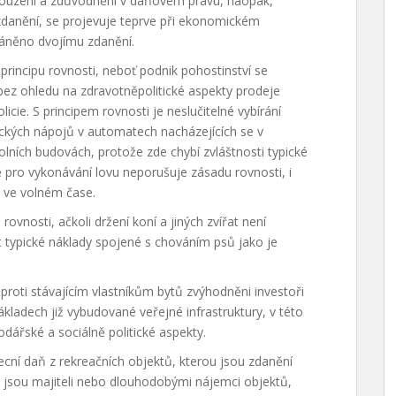
ouzení a zdůvodnění v daňovém právu, naopak,
zdanění, se projevuje teprve při ekonomickém
ráněno dvojímu zdanění.
rincipu rovnosti, neboť podnik pohostinství se
 bez ohledu na zdravotněpolitické aspekty prodeje
icie. S principem rovnosti je neslučitelné vybírání
ických nápojů v automatech nacházejících se v
olních budovách, protože zde chybí zvláštnosti typické
ě pro vykonávání lovu neporušuje zásadu rovnosti, i
i ve volném čase.
ovnosti, ačkoli držení koní a jiných zvířat není
typické náklady spojené s chováním psů jako je
proti stávajícím vlastníkům bytů zvýhodněni investoři
ákladech již vybudované veřejné infrastruktury, v této
ářské a sociálně politické aspekty.
cní daň z rekreačních objektů, kterou jsou zdanění
ale jsou majiteli nebo dlouhodobými nájemci objektů,