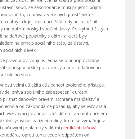
ou závislost jednotlivce na státu a pocit sociální
ústavní soud, že zákonodárce musí příjemci příjmu
minimálně to, co dává z veřejných prostředků k
 nutných k její existenci. Stát tedy nesmí učinit
mu potom poskytl sociální dávky. Poskytnutí čistých
ně na daňové poplatníky s dětmi a které byly
dem na princip sociálního státu za ústavní,
 sociálních dávek.
vé právo a ovlivňují je. Jedná se o princip ochrany
měřítka hospodářské pracovní výkonnosti daňového
sociálního státu.
vnosti velmi důležitá důslednost zvoleného přístupu.
videl práva sociálního zabezpečení k určení
no přiznat daňovým právem. Ochrana manželství a
společně a od zákonodárce požadují, aby se vyrovnala
ich vyživovací povinnost vůči dětem. Za tímto účelem
trální vyrovnání zatížení rodiny, které se vymaňuje z
 daňovými poplatníky s dětmi (
vertikální daňová
ákonodárce oproti tomu vede k odpočtům od