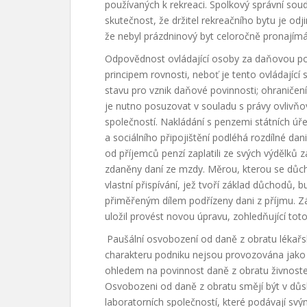
používaných k rekreaci. Spolkový správní sou
skutečnost, že držitel rekreačního bytu je od
že nebyl prázdninový byt celoročně pronajímá
Odpovědnost ovládající osoby za daňovou pov
principem rovnosti, neboť je tento ovládající 
stavu pro vznik daňové povinnosti; ohranič
je nutno posuzovat v souladu s právy ovlivňo
společností. Nakládání s penzemi státních úř
a sociálního připojištění podléhá rozdílné dani
od příjemců penzí zaplatili ze svých výdělků z
zdaněny daní ze mzdy. Měrou, kterou se důch
vlastní přispívání, jež tvoří základ důchodů, 
přiměřeným dílem podřízeny dani z příjmu. Z
uložil provést novou úpravu, zohledňující to
Paušální osvobození od daně z obratu lékařs
charakteru podniku nejsou provozována jako 
ohledem na povinnost daně z obratu živnoste
Osvobozeni od daně z obratu smějí být v důsl
laboratorních společností, které podávají sv