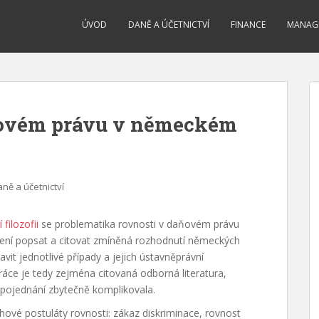
ÚVOD
DANĚ A ÚČETNICTVÍ
FINANCE
MANAG
aňovém právu v německém
ně a účetnictví
 filozofii
se problematika rovnosti v daňovém právu
 není popsat a citovat zmíněná rozhodnutí německých
vit jednotlivé případy a jejich ústavněprávní
ráce je tedy zejména citovaná odborná literatura,
lé pojednání zbytečně komplikovala.
ahové postuláty rovnosti: zákaz diskriminace, rovnost