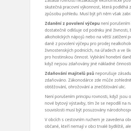
Zásada rovnosti nezakazuje ekonomické pos
skutečná pracovní výkonnost, která podléhá 
způsobu pohledu. Musí být při něm však zab
Zdanění z povolení výčepu
není porušením p
dostatečně odlišuje od podniku jiné živnosti,
alkoholických nápojů nebo na větší zatížení pol
daně z povolení výčepu pro prodej nealkohol
živnostenských podnicích, na úřadech a ve šk
pro hostinskou činnost. Vybírání honební dan
když nejsou zdaňovány jiné nákladné činnost
Zdaňování majitelů psů
neporušuje zásadu r
zdaňováno. Zákonodárce zde může zohlednit 
obtěžování, ohrožování a znečišťování ulic.
Není porušením principu rovnosti, když jsou o
nové bytový výstavby, tím že se nepodílí na n
souvislosti musí být posuzovány národohospod
V obcích s cestovním ruchem je zavedena obe
občané, kteří nemají v obci trvalé bydliště, 