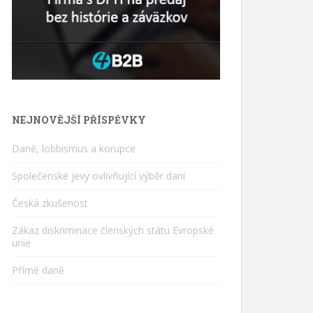
NEJNOVĚJŠÍ PŘÍSPĚVKY
Daně, lobbismus a korupce
Společenské jevy ovlivňující výběr daní
Česká zkušenost
Zákaz diskriminace členských státu Evropské
unie
Přímé daně