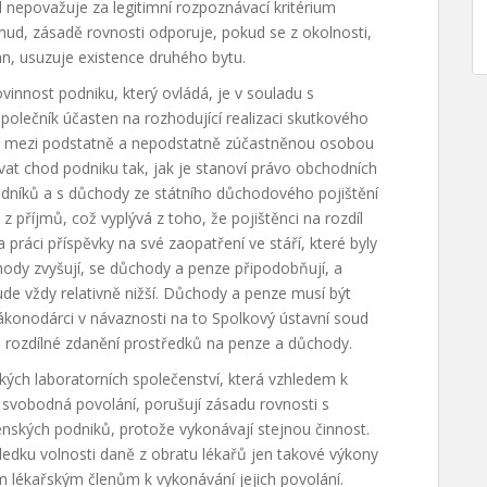
d nepovažuje za legitimní rozpoznávací kritérium
jinud, zásadě rovnosti odporuje, pokud se z okolnosti,
n, usuzuje existence druhého bytu.
innost podniku, který ovládá, je v souladu s
společník účasten na rozhodující realizaci skutkového
ení mezi podstatně a nepodstatně zúčastněnou osobou
vat chod podniku tak, jak je stanoví právo obchodních
edníků a s důchody ze státního důchodového pojištění
 z příjmů, což vyplývá z toho, že pojištěnci na rozdíl
a práci příspěvky na své zaopatření ve stáří, které byly
ody zvyšují, se důchody a penze připodobňují, a
bude vždy relativně nižší. Důchody a penze musí být
ákonodárci v návaznosti na to Spolkový ústavní soud
to rozdílné zdanění prostředků na penze a důchody.
kých laboratorních společenství, která vzhledem k
svobodná povolání, porušují zásadu rovnosti s
nských podniků, protože vykonávají stejnou činnost.
edku volnosti daně z obratu lékařů jen takové výkony
ým lékařským členům k vykonávání jejich povolání.