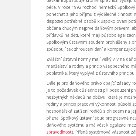
dávkami způsobuje kromě správních výdajů siln
péče. V roce 1992 rozhodl německý Spolkový 
ponechat z jeho příjmu z výdělečné činnosti 
dispozici potřebné osobě k uspokojování potřeb
občana chudým nejprve daňovým právem, aby 
přídavků na děti, které mají působit egalizač
Spolkovým ústavním soudem prohlášeny s ohle
způsobují tak zhroucení daní a kompenzujících
Zvláštní ústavní normy mají velký vliv na daňo
manželství a rodiny a princip všeobecného 
poplatníka, který vyplývá z ústavního principu 
Dále je pro daňového právo dbající zásady ro
Je to požadavek důslednosti při posouzení pra
nezbytných nákladů na obživu, které je mož
rodiny a princip pracovní výkonnosti působí 
hospodářská zatížení rodičů s ohledem na jej
přiznal Spolkový ústavní soud progresivně neu
daňového systému a má vést k egalizaci mezi
spravedlnost
). Přísná systémová vázanost z