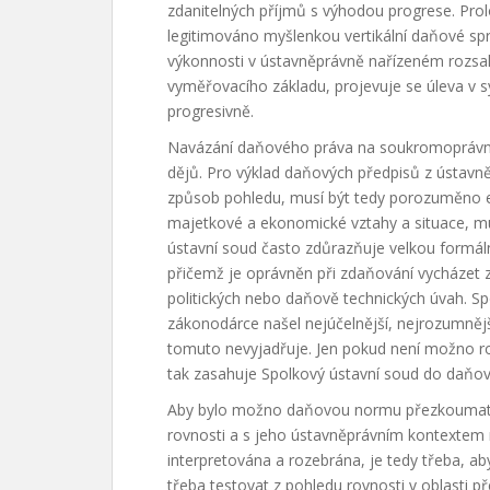
zdanitelných příjmů s výhodou progrese. Pro
legitimováno myšlenkou vertikální daňové spr
výkonnosti v ústavněprávně nařízeném rozsa
vyměřovacího základu, projevuje se úleva v s
progresivně.
Navázání daňového práva na soukromoprávní 
dějů. Pro výklad daňových předpisů z ústavn
způsob pohledu, musí být tedy porozuměno ek
majetkové a ekonomické vztahy a situace, mu
ústavní soud často zdůrazňuje velkou formál
přičemž je oprávněn při zdaňování vycházet z
politických nebo daňově technických úvah. S
zákonodárce našel nejúčelnější, nejrozumnější
tomuto nevyjadřuje. Jen pokud není možno ro
tak zasahuje Spolkový ústavní soud do daňo
Aby bylo možno daňovou normu přezkoumat za
rovnosti a s jeho ústavněprávním kontextem
interpretována a rozebrána, je tedy třeba, a
třeba testovat z pohledu rovnosti v oblasti 