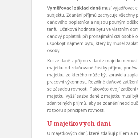
Vyměřovací základ daně
musí vyjadřovat 
subjektu. Zdanění příjmů zachycuje všechny 
daňového poplatníka a nejsou pouhým odškod
tarifu. Užitková hodnota bytu ve vlastním dom
daňový poplatník při pronajímání cizí osobě o
uspokojit nájmem bytu, který by musel zaplat
osoby.
Kolize daně z příjmu s daní z majetku nemus
majetku od zdaňované částky příjmu, poněva
majetku, ze kterého může být zpravidla zapl
pracovní výkonnost. Rozdílné daňové zatížení
se zásadou rovnosti. Takovéto dvojí zatížení
majetku. Vyšší sazba daně z majetku musí b
zdanitelných příjmů, aby se zdanění neodlouč
rozporu s principem rovnosti.
U majetkových daní
U majetkových daní, které zdaňují příjem a m