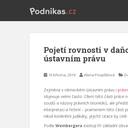
S
k
i
p
t
o
m
Pojetí rovnosti v d
a
i
ústavním právu
n
c
16 března, 2019
Alena Pospíšilová
Da
o
n
t
Zejména v německém ústavním právu i
právní
e
objevuje velmi často. Cílem této části práce
n
soudů a názory právních teoretiků, ale předsta
t
interpretaci a řešení – pramenem této části p
nikoli konkrétní judikáty, jejichž citace by ce
Podle
Weinbergera
existují tři základní obs