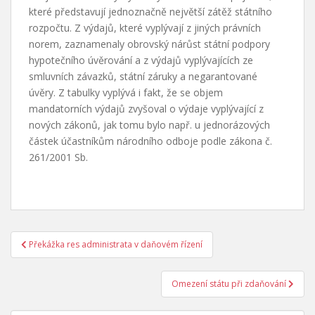
které představují jednoznačně největší zátěž státního
rozpočtu. Z výdajů, které vyplývají z jiných právních
norem, zaznamenaly obrovský nárůst státní podpory
hypotečního úvěrování a z výdajů vyplývajících ze
smluvních závazků, státní záruky a negarantované
úvěry. Z tabulky vyplývá i fakt, že se objem
mandatorních výdajů zvyšoval o výdaje vyplývající z
nových zákonů, jak tomu bylo např. u jednorázových
částek účastníkům národního odboje podle zákona č.
261/2001 Sb.
Navigace
Překážka res administrata v daňovém řízení
pro
příspěvek
Omezení státu při zdaňování