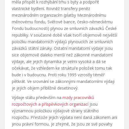
měla přispět k rozhýbání trhu s byty a podpořit
vlastnické bydlení. Rovněž transfery peněz
mezinárodním organizacím (platby Mezinárodnímu
měnovému fondu, Světové bance, česko-německému
Fondu budoucnosti) plynou ze smluvních závazků České
republiky. V současné době však tvoří objemově největší
položku mandatorních výdajů plynoucích ze smluvních
závazků státní
záruky. Ostatní mandatorní výdaje jsou
sice objemově daleko menší než zákonné mandatorní
výdaje, ale jejich dynamika je velmi vysoká a dá se
očekávat, že vzhledem ke struktuře položek tomu tak
bude i v budoucnu. Proti roku 1995 vzrostly téměř
pětkrát. Ve srovnání se zákonnými mandatorními výdaji
je jejich objem přibližně desetinový.
Výdaje státu především na
mzdy pracovníků
rozpočtových a příspěvkových organizací
jsou
významnou položkou výdajové strany státního
rozpočtu. Přestože jejich výplata není daná zákonem ani
jinou právní formou, je zřejmé, že jsou ze své povahy