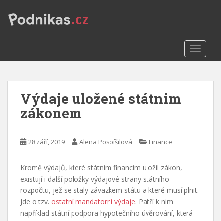
S
k
i
p
TOGGLE
t
o
m
a
Výdaje uložené státnim
i
n
zákonem
c
o
n
28 září, 2019
Alena Pospíšilová
Finance
t
e
Kromě výdajů, které státním financím uložil zákon,
n
existují i další položky výdajové strany státního
t
rozpočtu, jež se staly závazkem státu a které musí plnit.
Jde o tzv.
ostatní mandatorní výdaje
. Patří k nim
například státní podpora hypotečního úvěrování, která