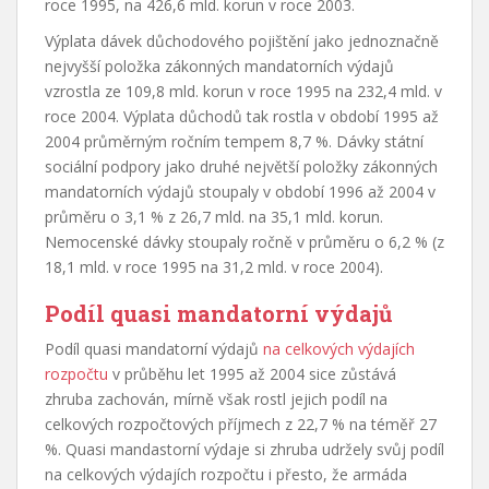
roce 1995, na 426,6 mld. korun v roce 2003.
Výplata dávek důchodového pojištění jako jednoznačně
nejvyšší položka zákonných mandatorních výdajů
vzrostla ze 109,8 mld. korun v roce 1995 na 232,4 mld. v
roce 2004. Výplata důchodů tak rostla v období 1995 až
2004 průměrným ročním tempem 8,7 %. Dávky státní
sociální podpory jako druhé největší položky zákonných
mandatorních výdajů stoupaly v období 1996 až 2004 v
průměru o 3,1 % z 26,7 mld. na 35,1 mld. korun.
Nemocenské dávky stoupaly ročně v průměru o 6,2 % (z
18,1 mld. v roce 1995 na 31,2 mld. v roce 2004).
Podíl quasi mandatorní výdajů
Podíl quasi mandatorní výdajů
na celkových výdajích
rozpočtu
v průběhu let 1995 až 2004 sice zůstává
zhruba zachován, mírně však rostl jejich podíl na
celkových rozpočtových příjmech z 22,7 % na téměř 27
%. Quasi mandastorní výdaje si zhruba udržely svůj podíl
na celkových výdajích rozpočtu i přesto, že armáda