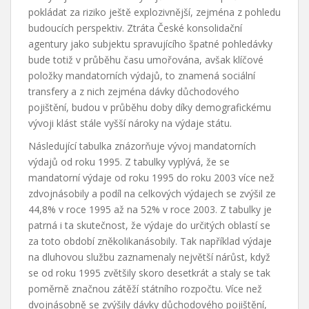
pokládat za riziko ještě explozivnější, zejména z pohledu
budoucích perspektiv. Ztráta České konsolidační
agentury jako subjektu spravujícího špatné pohledávky
bude totiž v průběhu času umořována, avšak klíčové
položky mandatorních výdajů, to znamená sociální
transfery a z nich zejména dávky důchodového
pojištění, budou v průběhu doby díky demografickému
vývoji klást stále vyšší nároky na výdaje státu.
Následující tabulka znázorňuje vývoj mandatorních
výdajů od roku 1995. Z tabulky vyplývá, že se
mandatorní výdaje od roku 1995 do roku 2003 více než
zdvojnásobily a podíl na celkových výdajech se zvýšil ze
44,8% v roce 1995 až na 52% v roce 2003. Z tabulky je
patrná i ta skutečnost, že výdaje do určitých oblastí se
za toto období zněkolikanásobily. Tak například výdaje
na dluhovou službu zaznamenaly největší nárůst, když
se od roku 1995 zvětšily skoro desetkrát a staly se tak
poměrně značnou zátěží státního rozpočtu. Více než
dvojnásobně se zvýšily dávky důchodového pojištění,