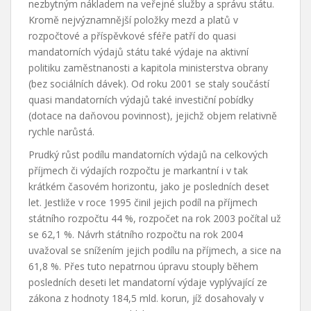
nezbytným nákladem na veřejné služby a správu státu.
Kromě nejvýznamnější položky mezd a platů v
rozpočtové a příspěvkové sféře patří do quasi
mandatorních výdajů státu také výdaje na aktivní
politiku zaměstnanosti a kapitola ministerstva obrany
(bez sociálních dávek). Od roku 2001 se staly součástí
quasi mandatorních výdajů také investiční pobídky
(dotace na daňovou povinnost), jejichž objem relativně
rychle narůstá.
Prudký růst podílu mandatorních výdajů na celkových
příjmech či výdajích rozpočtu je markantní i v tak
krátkém časovém horizontu, jako je posledních deset
let. Jestliže v roce 1995 činil jejich podíl na příjmech
státního rozpočtu 44 %, rozpočet na rok 2003 počítal už
se 62,1 %. Návrh státního rozpočtu na rok 2004
uvažoval se snížením jejich podílu na příjmech, a sice na
61,8 %. Přes tuto nepatrnou úpravu stouply během
posledních deseti let mandatorní výdaje vyplývající ze
zákona z hodnoty 184,5 mld. korun, jíž dosahovaly v