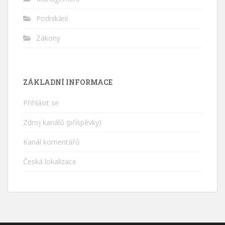
Podnikání
Zákony
ZÁKLADNÍ INFORMACE
Přihlásit se
Zdroj kanálů (příspěvky)
Kanál komentářů
Česká lokalizace