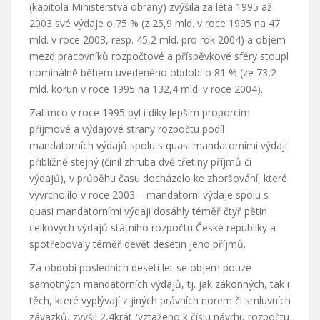
(kapitola Ministerstva obrany) zvýšila za léta 1995 až
2003 své výdaje o 75 % (z 25,9 mld. v roce 1995 na 47
mld. v roce 2003, resp. 45,2 mld. pro rok 2004) a objem
mezd pracovníků rozpočtové a příspěvkové sféry stoupl
nominálně během uvedeného období o 81 % (ze 73,2
mld. korun v roce 1995 na 132,4 mld. v roce 2004).
Zatímco v roce 1995 byl i díky lepším proporcím
příjmové a výdajové strany rozpočtu podíl
mandatorních výdajů spolu s quasi mandatorními výdaji
přibližně stejný (činil zhruba dvě třetiny příjmů či
výdajů), v průběhu času docházelo ke zhoršování, které
vyvrcholilo v roce 2003 – mandatorní výdaje spolu s
quasi mandatorními výdaji dosáhly téměř čtyř pětin
celkových výdajů státního rozpočtu České republiky a
spotřebovaly téměř devět desetin jeho příjmů.
Za období posledních deseti let se objem pouze
samotných mandatorních výdajů, tj. jak zákonných, tak i
těch, které vyplývají z jiných právních norem či smluvních
závazků, zvýšil 2,4krát (vztaženo k číslu návrhu rozpočtu