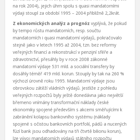
na rok 2004), jejich úhrn spolu s quasi mandatorními
výdaji stoupl za období 1995 – 2004 přibližně 2,2krát.
Z ekonomických analýz a prognóz
vyplývá, že pokud
by tempo růstu mandatorních, resp. součtu
mandatorních i quasi mandatorní výdajů, pokračovalo
stejně jako v letech 1995 až 2004, tzn. bez reformy
veřejných financí a rekonstrukcí v penzijní sféře a
zdravotnictví, přesáhly by v roce 2008 zákonné
mandatorní výdaje 531 mld. a sociální transfery by
dosáhly téměř 419 mld. korun. Stouply by tak na 260 %
výchozí úrovně roku 1995. Mandatorní výdaje jsou
obrovskou zátěží vládních výdajů. Jestliže z pohledu
veřejných rozpočtů byly ještě donedávna jako největší
břemeno vnímány transformační náklady české
ekonomiky spojené především s akcemi směřujícími k
zabránění kolapsu bankovního systému (náklady
spojené s očistou bankovních portfolií, pádů a nucených
fúzí bank jsou odhadovány na tři čtvrtě bilionu korun),
lze vývoj mandatorních výdajů státního rozpočtu