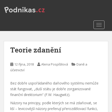
S
k
i
p
TOGGLE
t
o
m
a
Teorie zdanění
i
n
c
12 října, 2018
Alena Pospíšilová
Daně a
o
účetnictví
n
t
e
Bez dobře uspořádaného daňového systému nemůže
n
stát fungovat, „duší státu je dobře zorganizované
t
finanční direktorium“ (F.W. Haugwitz).
Názory na principy, podle kterých se má zdaňovat, se
liší – levicovější názory preferují přerozdělovací funkci,