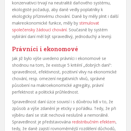
konzervativci trvají na neutralitě daňového systému,
ekologisté požaduji, aby daně vedly poplatníky k
ekologicky příznivému chování. Daně by měly plnit i další
makreokonomické funkce, měly by
stimulovat
společensky žádoucí chování
. Současně by systém
vybírání daní měl být spravedlivý, jednoduchý a levný.
Právníci i ekonomové
Jak již bylo výše uvedeno právníci i ekonomové se
shodnou na tom, že existuje 5 kritérií „dobrých daní“:
spravedlnost, efektivnost, pozitivní vlivy na ekonomické
chování, resp. omezení negativních vlivů, správné
působení na makroekonomické agregáty, právní
perfektnost a politická průhlednost.
Spravedlnost daní úzce souvisí i s důvěrou lidí v to, že
způsob a výše zdanění je eticky v pořádku. Tedy, že při
výběru daní se stát nechová neslušně a nemorálně.
Spravedlnost je představována
redistribučním efektem
,
tedy, že daně zajistí rovnoměrnější rozdělení důchodů,