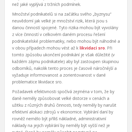
než jaké vyplývá z tržních podmínek.
Množství podnikatelů si na začátku svého „byznysu“
neuvědomí jak velké je množství rizik, která jsou s
danou činností spojené. Tyto rizika mohou být vyvolány
z více činností v celkovém daném procesu řešení
podnikatelské problematiky, nebo mohou být náhodné a
v obou případech mohou vést až k
likvidaci sro
. Při
tomto způsobu ukončení podnikání je však důležité (v
každém zájmu podnikatele) aby byl zastoupen skupinou
odborníků, nakolik tento proces je časově náročnější a
vyžaduje informovanost a zorientovanost v dané
problematice likvidace sro.
Požadavek efektivnosti spočívá zejména v tom, že by
daně neměly způsobovat velké distorze v cenách a
užitku z různých druhů činnosti, tedy neměly by narušit
efektivní alokaci zdrojů v ekonomice. Vybírání daní by
rovněž nemělo být příliš nákladné, administrativní
náklady na jejich vybírání by neměly být vyšší než je