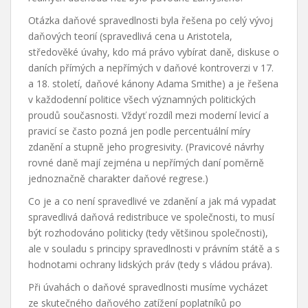
Otázka daňové spravedlnosti byla řešena po celý vývoj
daňových teorií (spravedlivá cena u Aristotela,
středověké úvahy, kdo má právo vybírat daně, diskuse o
daních přímých a nepřímých v daňové kontroverzi v 17.
a 18. století, daňové kánony Adama Smithe) a je řešena
v každodenní politice všech významných politických
proudů současnosti. Vždyť rozdíl mezi moderní levicí a
pravicí se často pozná jen podle percentuální míry
zdanění a stupně jeho progresivity. (Pravicové návrhy
rovné daně mají zejména u nepřímých daní poměrně
jednoznačně charakter daňové regrese.)
Co je a co není spravedlivé ve zdanění a jak má vypadat
spravedlivá daňová redistribuce ve společnosti, to musí
být rozhodováno politicky (tedy většinou společnosti),
ale v souladu s principy spravedlnosti v právním státě a s
hodnotami ochrany lidských práv (tedy s vládou práva).
Při úvahách o daňové spravedlnosti musíme vycházet
ze skutečného daňového zatížení poplatníků po