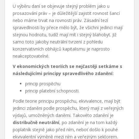
U výběru daní se objevuje stejný problém jako u
prosazování práv – je důležitější zajistit rovnost šancí
nebo máme trvat na rovnosti práv. Zásadní tezí
spravedlnosti by přece mělo být, že všichni jedinci mají
stejnou hodnotu, tudíž mají mít i stejný blahobyt. Již
samo toto jakoby neutrální tvrzení z pohledu
konzervativních obhájců kapitalismu je naprosto
neakceptovatelné.
V ekonomických teoriích se nejčastěji setkáme s
následujícími principy spravedlivého zdanění:
princip prospěchu
princip platební schopnosti.
Podle teorie principu prospěchu, ekvivalence, mají být
jedinci zdaněni podle prospěchu, který mají z veřejných
výdajů, umožněných daněmi. Takovéto zdanění je
distribučně neutrální
, po zdanění je na tom každý
poplatník stejně jako před ním, neboť došlo k pouhé
ekvivalentní výměně mezi ním a veřejným sektorem.