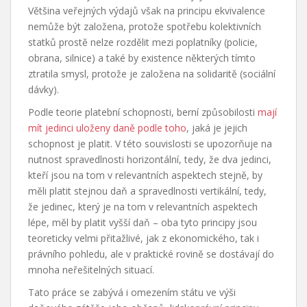
Většina veřejných výdajů však na principu ekvivalence
nemůže být založena, protože spotřebu kolektivních
statků prostě nelze rozdělit mezi poplatníky (policie,
obrana, silnice) a také by existence některých tímto
ztratila smysl, protože je založena na solidaritě (sociální
dávky).
Podle teorie platební schopnosti, berní způsobilosti
mají
mít jedinci uloženy daně podle toho
, jaká je jejich
schopnost je platit. V této souvislosti se upozorňuje na
nutnost spravedlnosti horizontální, tedy, že dva jedinci,
kteří jsou na tom v relevantních aspektech stejně, by
měli platit stejnou daň a spravedlnosti vertikální, tedy,
že jedinec, který je na tom v relevantních aspektech
lépe, měl by platit vyšší daň – oba tyto principy jsou
teoreticky velmi přitažlivé, jak z ekonomického, tak i
právního pohledu, ale v praktické rovině se dostávají do
mnoha neřešitelných situací.
Tato práce se zabývá i omezením státu ve výši