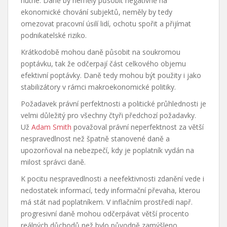
nutné. Daně by neměly působit negativně na
ekonomické chování subjektů, neměly by tedy
omezovat pracovní úsilí lidí, ochotu spořit a přijímat
podnikatelské riziko.
Krátkodobě mohou daně působit na soukromou
poptávku, tak že odčerpají část celkového objemu
efektivní poptávky. Daně tedy mohou být použity i jako
stabilizátory v rámci makroekonomické politiky.
Požadavek právní perfektnosti a politické průhlednosti je
velmi důležitý pro všechny čtyři předchozí požadavky.
Už
Adam Smith
považoval právní neperfektnost za větší
nespravedlnost než špatně stanovené daně a
upozorňoval na nebezpečí, kdy je poplatník vydán na
milost správci daně.
K pocitu nespravedlnosti a neefektivnosti zdanění vede i
nedostatek informací, tedy informační převaha, kterou
má stát nad poplatníkem. V inflačním prostředí např.
progresivní daně mohou odčerpávat větší procento
reálných důchodů než bylo původně zamýšleno.