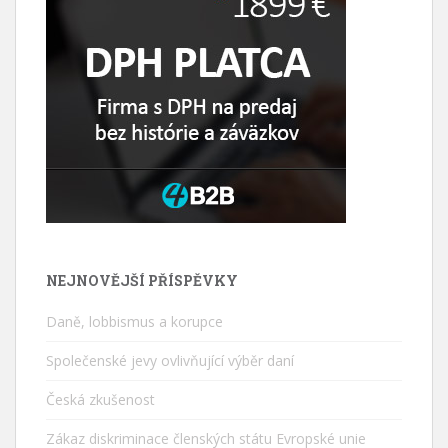
NEJNOVĚJŠÍ PŘÍSPĚVKY
Daně, lobbismus a korupce
Společenské jevy ovlivňující výběr daní
Česká zkušenost
Zákaz diskriminace členských státu Evropské unie