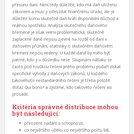
přesunu daní. Není tedy důležité, kdo má daň uloženu
zákonem a musí ji odevzdat finančnímu úřadu, ale je
důležité komu skutečně daň krátí disponibilní důchod a
reálnou spotřebu. Analýza skutečného daňového
břemene je však velmi problematická; skutečně
zaplacené daně nejsou zjevné na rozdíl od daní v
daňovém přiznání, statistiky o skutečném daňovém
břemeni nejsou vedeny. U každé daně by mělo být
patrné, kdo ji v důsledku nese. Skupinám nátlaku se
často pod rouškou řešení jiného problému podaří získat
specifické výhody z daňových zákonů. U každého
takovéhoto nestandardního řešení je třeba položit
dotaz Qui bono? a zjistíme, kdo takovéto řešení asi
prosadil.
Kritéria správné distribuce mohou
být následující:
přirozené nadání a schopnosti,
co největšího užitku co největšího počtu lidí,