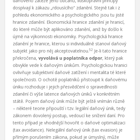
daňového zátěže jeho občanů, lidskoprávní principy
dospívají k zákazu „rdousícího“ zdanění. Stejně tak i z
pohledu ekonomického a psychologického jsou tu jisté
hranice zdanění. Ekonomická hranice zdanění je hranicí,
do které může být aplikováno zdanění, aniž by došlo k
újmě na výkonnosti ekonomiky. Psychologická hranice
zdanění je hranice, kterou si individuálně stanoví daňový
52
subjekt jako pro něj akceptovatelnou.
Je-li tato hranice
překročena,
vyvolává u poplatníka odpor
, který pak
obvykle vede k daňovým únikům. Psychologickou hranici
ovlivňuje subjektivní daňové zatížení i mentalita té které
společnosti. O ochotě poplatníků přistoupit k daňovému
úniku rozhoduje i jejich přesvědčení o spravedlnosti
zdanění či výše latence daňových úniků v konkrétním
státě. Pojem daňový únik může být ještě vnímán různě
– některé teorie připouští i tzv. legální daňový únik, tedy
zákonem dovolený postup, vedoucí ke snížení daní. Pro
tento případ je vhodnější hovořit o daňové optimalizaci
(tax avoidance). Nelegální daňový únik (tax evasion) je
přímým porušením zákona, pokud je úmyslný, může